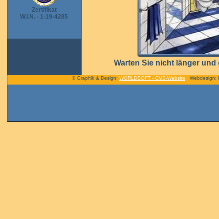
Zertifikat
W.I.N. - 1-19-4285
Warten Sie nicht länger und
© Graphik & Design:
WORLDSOFT - CMS-Website
Webdesign: PT