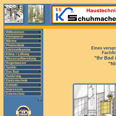
Willkommen
Klempnerei
Wärme
Photovoltaik
Eines verspr
Edelstahlkamine
Fachfi
Klima + Lüftung
"Ihr Bad 
Wasseraufbereitung
"Ni
Regenwasser
Sanitär
Das Bad
Sanierung
Elektrotechnik
Kontakt
Impressum
Datenschutz